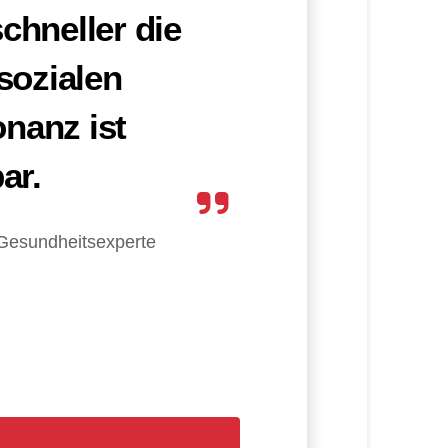
chneller die
sozialen
nanz ist
ar.
Gesundheitsexperte
isch rüber zu kommen
und
ublicity aufkommt, weil man