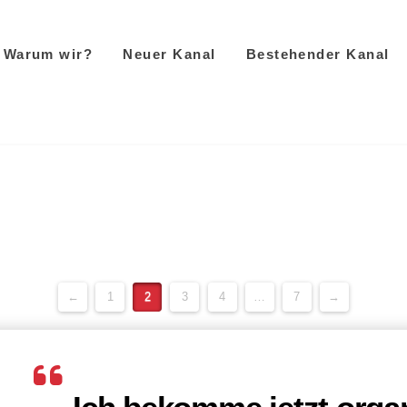
Warum wir?
Neuer Kanal
Bestehender Kanal
←
1
2
3
4
…
7
→