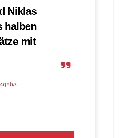
d Niklas
s halben
ätze mit
Z4qYbA