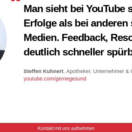
Man sieht bei YouTube s
Erfolge als bei anderen 
Medien. Feedback, Reso
deutlich schneller spürb
Steffen Kuhnert
,
Apotheker, Unternehmer & 
youtube.com/gernegesund
Bedenken: „
Schafft man das vor der Kamera authent
rän auszuarbeiten, dass halt nicht zu viel an Negativ-P
schossen hat und in die falsche Richtung gegangen ist?“
Kontakt mit uns aufnehmen