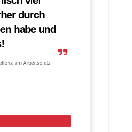
isch viel
rher durch
en habe und
s!
ellenz am Arbeitsplatz