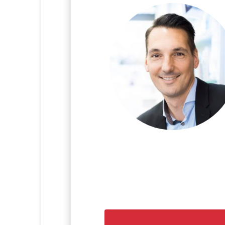
Zu Beginn war mein größtes 
die Themen halt auch so souve
sich tatsächlich da ein Ei ge