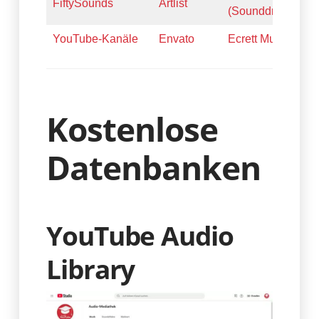
FiftySounds
Artlist
(Sounddraw)
YouTube-Kanäle
Envato
Ecrett Music
Kostenlose
Datenbanken
YouTube Audio
Library