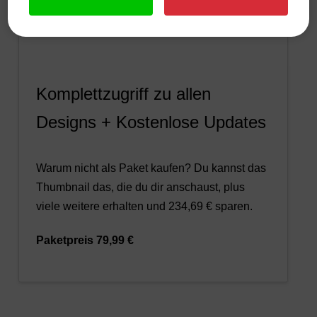
Komplettzugriff zu allen
Designs + Kostenlose Updates
Warum nicht als Paket kaufen? Du kannst das
Thumbnail das, die du dir anschaust, plus
viele weitere erhalten und 234,69 € sparen.
Paketpreis 79,99 €