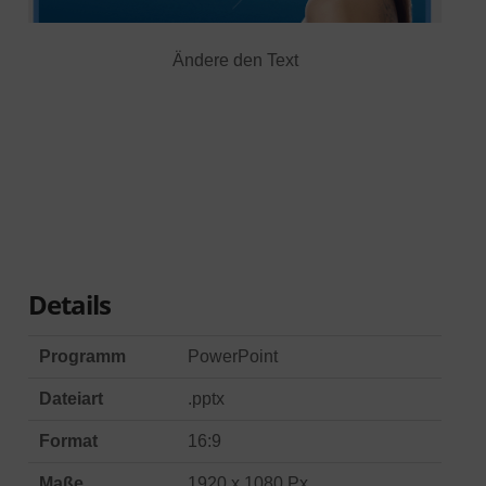
Ändere den Text
Details
Programm
PowerPoint
Dateiart
.pptx
Format
16:9
Maße
1920 x 1080 Px