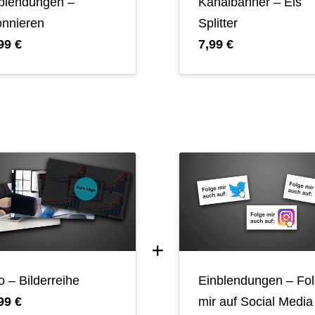
blendungen –
Kanalbanner – Eis
nnieren
Splitter
99 €
7,99 €
ro – Bilderreihe
Einblendungen – Fo
99 €
mir auf Social Media