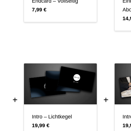
Endcard – Vollseitig
Ein
7,99 €
Abo
14,
Intro – Lichtkegel
Int
19,99 €
19,