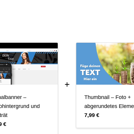
albanner –
Thumbnail – Foto +
ohintergrund und
abgerundetes Eleme
trät
7,99 €
9 €